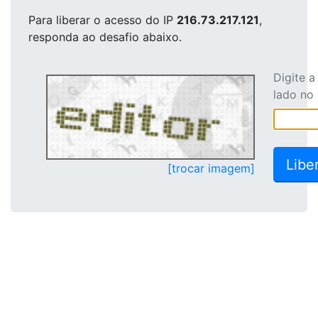
Para liberar o acesso
do IP
216.73.217.121
,
responda ao desafio abaixo.
Digite 
lado no
[trocar imagem]