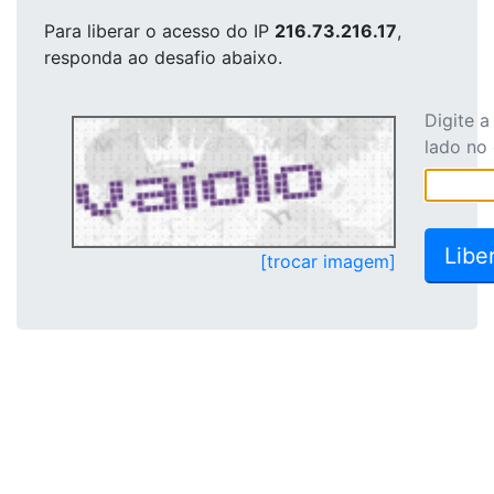
Para liberar o acesso
do IP
216.73.216.17
,
responda ao desafio abaixo.
Digite 
lado no
[trocar imagem]