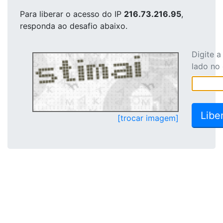
Para liberar o acesso
do IP
216.73.216.95
,
responda ao desafio abaixo.
Digite 
lado no
[trocar imagem]