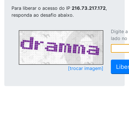
Para liberar o acesso
do IP
216.73.217.172
,
responda ao desafio abaixo.
Digite 
lado no
[trocar imagem]